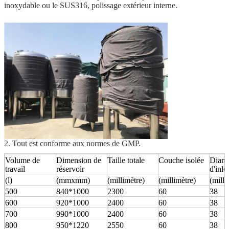
inoxydable ou le SUS316, polissage extérieur interne.
2. Tout est conforme aux normes de GMP.
Volume de
Dimension de
Taille totale
Couche isolée
Diamè
travail
réservoir
d'inle
(l)
(mmxmm)
(millimètre)
(millimètre)
(milli
500
840*1000
2300
60
38
600
920*1000
2400
60
38
700
990*1000
2400
60
38
800
950*1220
2550
60
38