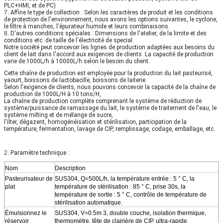
PLC+HMI, et de PC)
7.
Affine le type de collection : Selon les caractères de produit et les conditions
de protection de l'environnement, nous avons les options suivantes, le cyclone,
le filtre à manches, l'épurateur humide et leurs combinaisons.
8.
D'autres conditions spéciales : Dimensions de l'atelier, de la limite et des
conditions etc. de taille de l'électricité de special.
Notre société peut concevoir les lignes de production adaptées aux besoins du
client de lait dans l'accord aux exigences de clients. La capacité de production
varie de 1000L/h à 10000L/h selon le besoin du client.
Cette chaîne de production est employée pour la production du lait pasteurisé,
yaourt, boissons de lactobacille, boissons de laiterie.
Selon l'exigence de clients, nous pouvons concevoir la capacité de la chaîne de
production de 1000L/H à 10 tons/H,
La chaîne de production complète comprenant le système de réduction de
système/puissance de ramassage du lait, le système de traitement de l'eau, le
système milting et de mélange de sucre,
l'ilter, dégazent, homogénéisation et stérilisation, participation de la
température, fermentation, lavage de CIP, remplissage, codage, emballage, etc.
2.
Paramètre technique :
Nom
Description
Pasteurisateur de
SUS304, Q=500L/h, la température entrée : 5 ° C, la
plat
température de stérilisation : 85 ° C, prise 30s, la
température de sortie : 5 ° C, contrôle de température de
stérilisation automatique.
Émulsionnez le
SUS304, V=0.5m 3, double couche, isolation thermique,
réservoir
thermomètre, tête de clairière de CIP, ultra-rapide