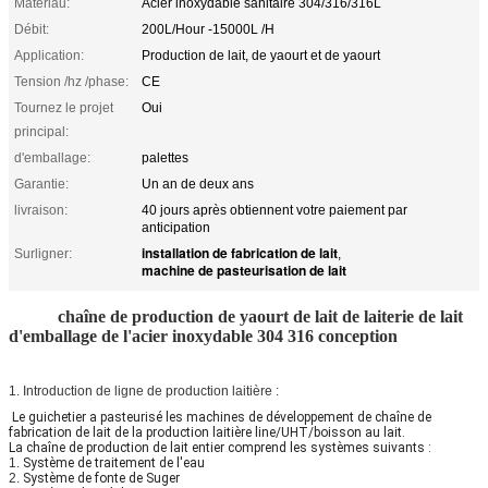
Matériau:
Acier inoxydable sanitaire 304/316/316L
Débit:
200L/Hour -15000L /H
Application:
Production de lait, de yaourt et de yaourt
Tension /hz /phase:
CE
Tournez le projet
Oui
principal:
d'emballage:
palettes
Garantie:
Un an de deux ans
livraison:
40 jours après obtiennent votre paiement par
anticipation
installation de fabrication de lait
Surligner:
,
machine de pasteurisation de lait
chaîne de production de yaourt de lait de laiterie de lait
d'emballage de l'acier inoxydable 304 316 conception
1. Introduction de ligne de production laitière :
Le guichetier a pasteurisé les machines de développement de chaîne de
fabrication de lait de la production laitière line/UHT/boisson au lait.
La chaîne de production de lait entier comprend les systèmes suivants :
1.
Système de traitement de l'eau
2.
Système de fonte de Suger