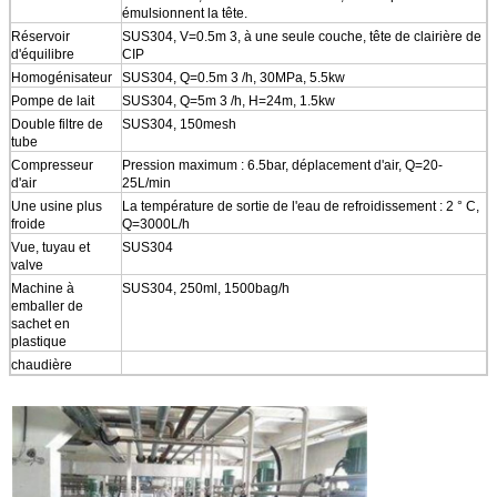
émulsionnent la tête.
Réservoir
SUS304, V=0.5m 3, à une seule couche, tête de clairière de
d'équilibre
CIP
Homogénisateur
SUS304, Q=0.5m 3 /h, 30MPa, 5.5kw
Pompe de lait
SUS304, Q=5m 3 /h, H=24m, 1.5kw
Double filtre de
SUS304, 150mesh
tube
Compresseur
Pression maximum : 6.5bar, déplacement d'air, Q=20-
d'air
25L/min
Une usine plus
La température de sortie de l'eau de refroidissement : 2 ° C,
froide
Q=3000L/h
Vue, tuyau et
SUS304
valve
Machine à
SUS304, 250ml, 1500bag/h
emballer de
sachet en
plastique
chaudière