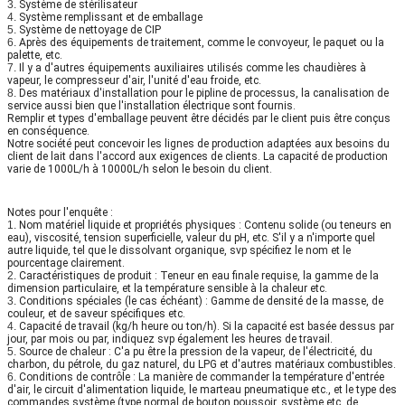
3.
Système de stérilisateur
4.
Système remplissant et de emballage
5.
Système de nettoyage de CIP
6.
Après des équipements de traitement, comme le convoyeur, le paquet ou la
palette, etc.
7.
Il y a d'autres équipements auxiliaires utilisés comme les chaudières à
vapeur, le compresseur d'air, l'unité d'eau froide, etc.
8.
Des matériaux d'installation pour le pipline de processus, la canalisation de
service aussi bien que l'installation électrique sont fournis.
Remplir et types d'emballage peuvent être décidés par le client puis être conçus
en conséquence.
Notre société peut concevoir les lignes de production adaptées aux besoins du
client de lait dans l'accord aux exigences de clients. La capacité de production
varie de 1000L/h à 10000L/h selon le besoin du client.
Notes pour l'enquête :
1.
Nom matériel liquide et propriétés physiques : Contenu solide (ou teneurs en
eau), viscosité, tension superficielle, valeur du pH, etc. S'il y a n'importe quel
autre liquide, tel que le dissolvant organique, svp spécifiez le nom et le
pourcentage clairement.
2.
Caractéristiques de produit : Teneur en eau finale requise, la gamme de la
dimension particulaire, et la température sensible à la chaleur etc.
3.
Conditions spéciales (le cas échéant) : Gamme de densité de la masse, de
couleur, et de saveur spécifiques etc.
4.
Capacité de travail (kg/h heure ou ton/h). Si la capacité est basée dessus par
jour, par mois ou par, indiquez svp également les heures de travail.
5.
Source de chaleur : C'a pu être la pression de la vapeur, de l'électricité, du
charbon, du pétrole, du gaz naturel, du LPG et d'autres matériaux combustibles.
6.
Conditions de contrôle : La manière de commander la température d'entrée
d'air, le circuit d'alimentation liquide, le marteau pneumatique etc., et le type des
commandes système (type normal de bouton poussoir, système etc. de