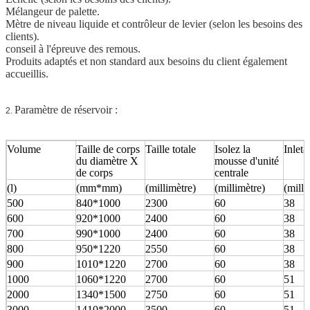
Mélangeur de palette.
Mètre de niveau liquide et contrôleur de levier (selon les besoins des
clients).
conseil à l'épreuve des remous.
Produits adaptés et non standard aux besoins du client également
accueillis.
Paramètre de réservoir :
2.
Volume
Taille de corps
Taille totale
Isolez la
Inlet
du diamètre X
mousse d'unité
de corps
centrale
(l)
(mm*mm)
(millimètre)
(millimètre)
(milli
500
840*1000
2300
60
38
600
920*1000
2400
60
38
700
990*1000
2400
60
38
800
950*1220
2550
60
38
900
1010*1220
2700
60
38
1000
1060*1220
2700
60
51
2000
1340*1500
2750
60
51
3000
1410*2000
3500
60
51