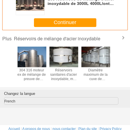
inoxydable de 3000L 4000L/ont
isolé l'OIN de cuve de stockage
d'eau approuvée
Continuer
Réservoirs de mélange d'acier inoxydable
Plus
s de
304 316 moteur
Réservoirs
Diamètre
tampo
e de jus
ex de mélange de
sanitaires d'acier
maximum de la
mélang
cité de
preuve de
inoxydable, mur
cuve de
chauffa
8000L
capacité des
deux polissant
fermentation de
stockag
eant le
réservoirs
des réservoirs
bière d'acier
fermentat
re de
100L10000L
d'acier inoxydable
inoxydable
réservoirs
Changez la langue
 de cuve
d'acier inoxydable
d'isolation
de l'a
c le
thermique
inoxydabl
French
ngeur
2200mm
15K
Accueil
|
A propos de nous
|
nous contacter
|
Plan du site
|
Privacy Policy